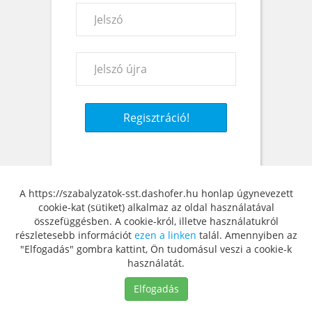
Regisztráció!
A https://szabalyzatok-sst.dashofer.hu honlap úgynevezett
cookie-kat (sütiket) alkalmaz az oldal használatával
összefüggésben. A cookie-król, illetve használatukról
részletesebb információt
ezen a linken
talál. Amennyiben az
"Elfogadás" gombra kattint, Ön tudomásul veszi a cookie-k
használatát.
Copyright 2023 - Szabályzatok
Verlag Dashöfer Szakkiadó
Elfogadás
Komplex Gyűjteménye |
ÁSZF
Kft. |
info@dashofer.hu
|
Adatkezelési tájékoztató